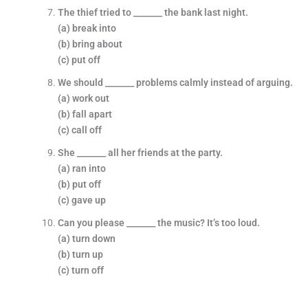
The thief tried to _______ the bank last night.
(a) break into
(b) bring about
(c) put off
We should _______ problems calmly instead of arguing.
(a) work out
(b) fall apart
(c) call off
She _______ all her friends at the party.
(a) ran into
(b) put off
(c) gave up
Can you please _______ the music? It’s too loud.
(a) turn down
(b) turn up
(c) turn off