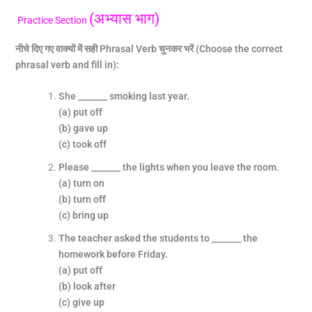
(अभ्यास भाग)
Practice Section
नीचे दिए गए वाक्यों में सही Phrasal Verb
चुनकर भरें (Choose the correct
phrasal verb and fill in):
She _______ smoking last year.
(a) put off
(b) gave up
(c) took off
Please _______ the lights when you leave the room.
(a) turn on
(b) turn off
(c) bring up
The teacher asked the students to _______ the
homework before Friday.
(a) put off
(b) look after
(c) give up