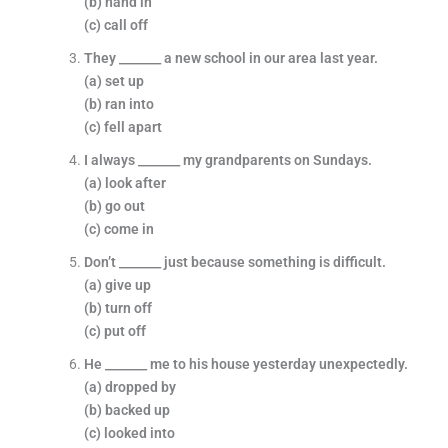
(b) hand in
(c) call off
They _______ a new school in our area last year.
(a) set up
(b) ran into
(c) fell apart
I always _______ my grandparents on Sundays.
(a) look after
(b) go out
(c) come in
Don’t _______ just because something is difficult.
(a) give up
(b) turn off
(c) put off
He _______ me to his house yesterday unexpectedly.
(a) dropped by
(b) backed up
(c) looked into