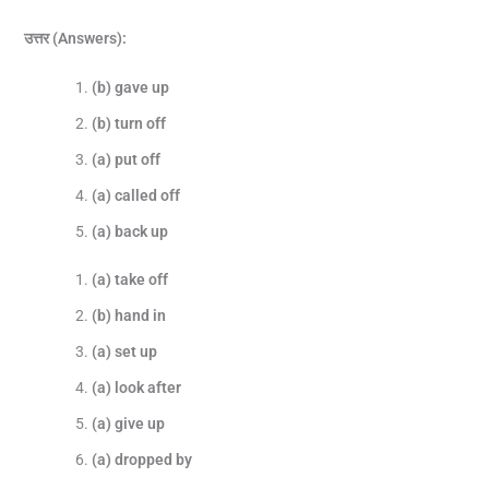
उत्तर (Answers):
(b) gave up
(b) turn off
(a) put off
(a) called off
(a) back up
(a) take off
(b) hand in
(a) set up
(a) look after
(a) give up
(a) dropped by