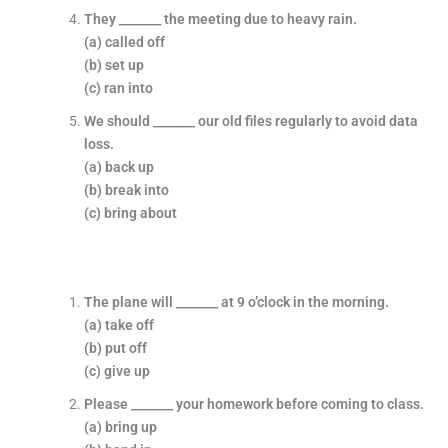
They _______ the meeting due to heavy rain.
(a) called off
(b) set up
(c) ran into
We should _______ our old files regularly to avoid data
loss.
(a) back up
(b) break into
(c) bring about
The plane will _______ at 9 o’clock in the morning.
(a) take off
(b) put off
(c) give up
Please _______ your homework before coming to class.
(a) bring up