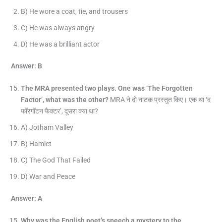
B) He wore a coat, tie, and trousers
C) He was always angry
D) He was a brilliant actor
Answer: B
The MRA presented two plays. One was ‘The Forgotten
Factor’, what was the other?
MRA ने दो नाटक प्रस्तुत किए। एक था ‘द
फॉरगॉटन फैक्टर’, दूसरा क्या था?
A) Jotham Valley
B) Hamlet
C) The God That Failed
D) War and Peace
Answer: A
Why was the English poet’s speech a mystery to the