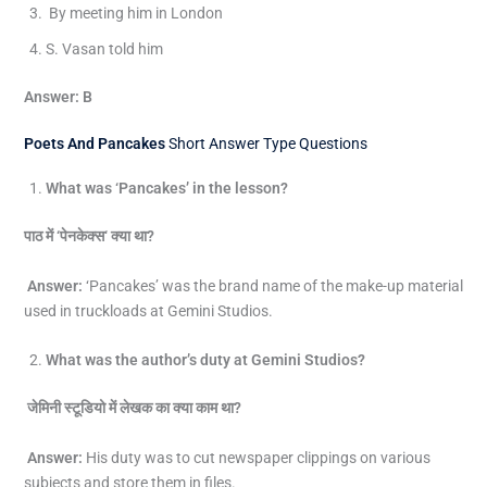
By meeting him in London
S. Vasan told him
Answer: B
Poets And Pancakes
Short Answer Type Questions
What was ‘Pancakes’ in the lesson?
पाठ में
‘
पेनकेक्स
‘
क्या था
?
Answer:
‘Pancakes’ was the brand name of the make-up material
used in truckloads at Gemini Studios.
What was the author’s duty at Gemini Studios?
जेमिनी स्टूडियो में लेखक का क्या काम था
?
Answer:
His duty was to cut newspaper clippings on various
subjects and store them in files.