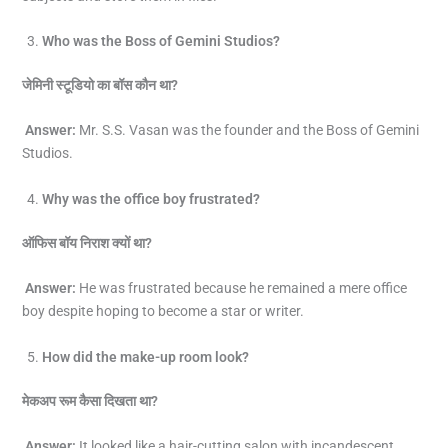
Who was the Boss of Gemini Studios?
जेमिनी स्टूडियो का बॉस कौन था
?
Answer:
Mr. S.S. Vasan was the founder and the Boss of Gemini
Studios.
Why was the office boy frustrated?
ऑफिस बॉय निराश क्यों था
?
Answer:
He was frustrated because he remained a mere office
boy despite hoping to become a star or writer.
How did the make-up room look?
मेकअप रूम कैसा दिखता था
?
Answer:
It looked like a hair-cutting salon with incandescent