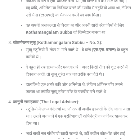
मेकअप विभाग में एक
‘
ऑफिस बॉय
‘
था (जो वास्तव में 40 साल का था)।
वह कवि, अभिनेता या निर्देशक बनने की उम्मीद में स्टूडियो आया था, लेकिन
उसे भीड़ (crowd) का मेकअप करने का काम मिला।
वह अपनी असफलता से निराश था और अपनी सारी परेशानियों के लिए
Kothamangalam Subbu
को जिम्मेदार मानता था।
कोठमंगलम सुब्बू (
Kothamangalam Subbu – No. 2):
सुब्बू स्टूडियो में ‘नंबर 2’ माने जाते थे। वे बॉस (
एस.एस. वासन
) के बहुत
करीबी थे।
वे बहुत ही रचनात्मक और मददगार थे। अगर किसी सीन को शूट करने में
दिक्कत आती, तो सुब्बू तुरंत चार नए तरीके बता देते थे।
हालांकि वे एक अच्छे कवि और अभिनेता थे, लेकिन ऑफिस बॉय उनसे
जलता था क्योंकि सुब्बू हमेशा बॉस के पसंदीदा बने रहते थे।
कानूनी सलाहकार (
The Legal Adviser):
स्टूडियो में एक वकील भी था, जो अपनी अजीब हरकतों के लिए जाना जाता
था। उसने अनजाने में एक प्रतिभाशाली अभिनेत्री का करियर खत्म कर
दिया था।
जहां बाकी सब गांधीवादी खादी पहनते थे, वहीं वकील कोट-पैंट और टाई