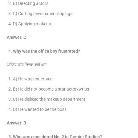
B) Directing actors
C) Cutting newspaper clippings
D) Applying makeup
Answer: C
Why was the office boy frustrated?
ऑफिस बॉय निराश क्यों था?
A) He was underpaid
B) He did not become a star actor/writer
C) He disliked the makeup department
D) He wanted to be the boss
Answer: B
Who was considered No. 2 in Gemini Studios?