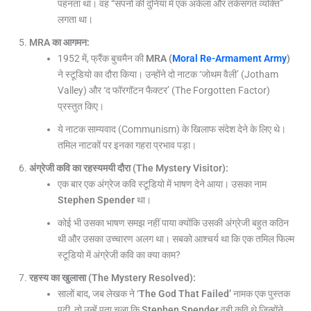
पहनता था। वह “सपनों की दुनिया में एक अकेला और तर्कसंगत व्यक्ति”
लगता था।
MRA
का आगमन
:
1952 में, फ्रैंक बुचमैन की
MRA (
Moral Re-Armament Army
)
ने स्टूडियो का दौरा किया। उन्होंने दो नाटक ‘जोथम वैली’ (Jotham
Valley) और ‘द फॉरगॉटन फैक्टर’ (The Forgotten Factor)
प्रस्तुत किए।
ये नाटक साम्यवाद (Communism) के खिलाफ संदेश देने के लिए थे।
तमिल नाटकों पर इनका गहरा प्रभाव पड़ा।
अंग्रेजी कवि का रहस्यमयी दौरा (
The Mystery Visitor):
एक बार एक अंग्रेज कवि स्टूडियो में भाषण देने आया। उसका नाम
Stephen Spender
था।
कोई भी उसका भाषण समझ नहीं पाया क्योंकि उसकी अंग्रेजी बहुत कठिन
थी और उसका उच्चारण अलग था। सबको आश्चर्य था कि एक तमिल फिल्म
स्टूडियो में अंग्रेजी कवि का क्या काम?
रहस्य का खुलासा (
The Mystery Resolved):
सालों बाद, जब लेखक ने
‘The God That Failed’
नामक एक पुस्तक
पढ़ी, तो उन्हें पता चला कि
Stephen Spender
वही कवि थे जिन्होंने