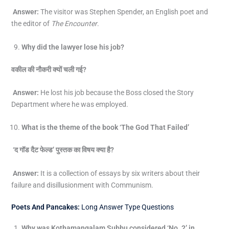
Answer:
The visitor was Stephen Spender, an English poet and
the editor of
The Encounter
.
Why did the lawyer lose his job?
वकील की नौकरी क्यों चली गई
?
Answer:
He lost his job because the Boss closed the Story
Department where he was employed.
What is the theme of the book ‘The God That Failed’
‘
द गॉड दैट फेल्ड’ पुस्तक का विषय क्या है
?
Answer:
It is a collection of essays by six writers about their
failure and disillusionment with Communism.
Poets And Pancakes:
Long Answer Type Questions
Why was Kothamangalam Subbu considered ‘No. 2’ in